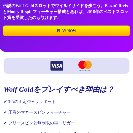
伝説のWolf Goldスロットでワイルドサイドを歩こう。Blazin' Reels
とMoney Respinフィーチャー搭載とあれば、2018年のベストスロッ
ト賞を受賞したのも頷けます。
PLAY NOW
Wolf Goldをプレイすべき理由は？
✔ 3つの固定ジャックポット
✔ 圧巻のマネースピンフィーチャー
✔ フリースピンと無制限の再トリガー