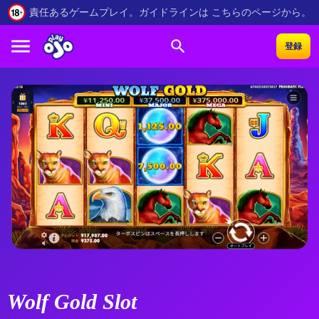
責任あるゲームプレイ。ガイドラインは
こちら
のページから。
登録
Wolf Gold Slot