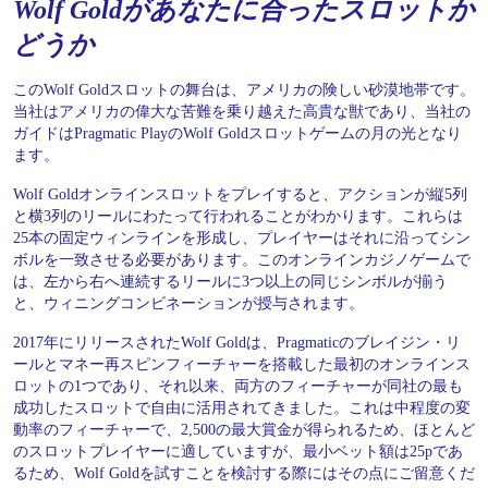
Wolf Goldがあなたに合ったスロットか
どうか
このWolf Goldスロットの舞台は、アメリカの険しい砂漠地帯です。
当社はアメリカの偉大な苦難を乗り越えた高貴な獣であり、当社の
ガイドはPragmatic PlayのWolf Goldスロットゲームの月の光となり
ます。
Wolf Goldオンラインスロットをプレイすると、アクションが縦5列
と横3列のリールにわたって行われることがわかります。これらは
25本の固定ウィンラインを形成し、プレイヤーはそれに沿ってシン
ボルを一致させる必要があります。このオンラインカジノゲームで
は、左から右へ連続するリールに3つ以上の同じシンボルが揃う
と、ウィニングコンビネーションが授与されます。
2017年にリリースされたWolf Goldは、Pragmaticのブレイジン・リ
ールとマネー再スピンフィーチャーを搭載した最初のオンラインス
ロットの1つであり、それ以来、両方のフィーチャーが同社の最も
成功したスロットで自由に活用されてきました。これは中程度の変
動率のフィーチャーで、2,500の最大賞金が得られるため、ほとんど
のスロットプレイヤーに適していますが、最小ベット額は25pであ
るため、Wolf Goldを試すことを検討する際にはその点にご留意くだ