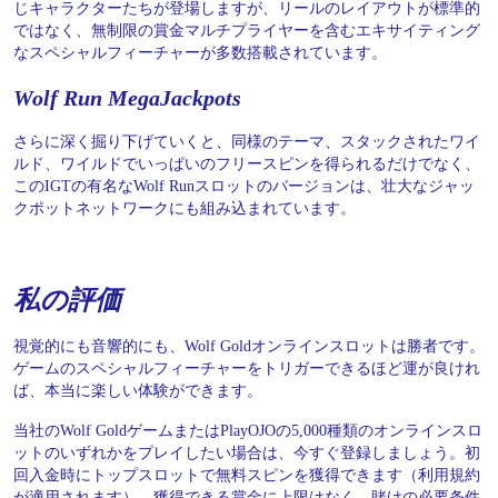
じキャラクターたちが登場しますが、リールのレイアウトが標準的
ではなく、無制限の賞金マルチプライヤーを含むエキサイティング
なスペシャルフィーチャーが多数搭載されています。
Wolf Run MegaJackpots
さらに深く掘り下げていくと、同様のテーマ、スタックされたワイ
ルド、ワイルドでいっぱいのフリースピンを得られるだけでなく、
このIGTの有名なWolf Runスロットのバージョンは、壮大なジャッ
クポットネットワークにも組み込まれています。
私の評価
視覚的にも音響的にも、Wolf Goldオンラインスロットは勝者です。
ゲームのスペシャルフィーチャーをトリガーできるほど運が良けれ
ば、本当に楽しい体験ができます。
当社のWolf GoldゲームまたはPlayOJOの5,000種類のオンラインスロ
ットのいずれかをプレイしたい場合は、今すぐ登録しましょう。初
回入金時にトップスロットで無料スピンを獲得できます（利用規約
が適用されます）。獲得できる賞金に上限はなく、賭けの必要条件