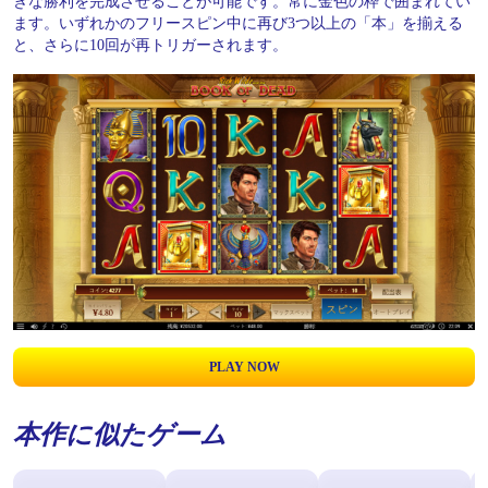
きな勝利を完成させることが可能です。常に金色の枠で囲まれてい
ます。いずれかのフリースピン中に再び3つ以上の「本」を揃える
と、さらに10回が再トリガーされます。
PLAY NOW
本作に似たゲーム