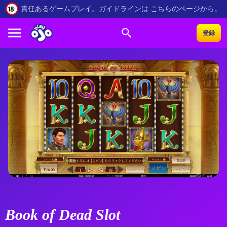
責任あるゲームプレイ。ガイドラインは
こちら
のページから。
登録
Book of Dead Slot