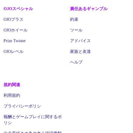
OJOスペシャル
責任あるギャンブル
OJOプラス
約束
OJOホイール
ツール
Prize Twister
アドバイス
OJOレベル
家族と友達
ヘルプ
規約関連
利用規約
プライバシーポリシ
報酬とゲームプレイに関するポ
リシ