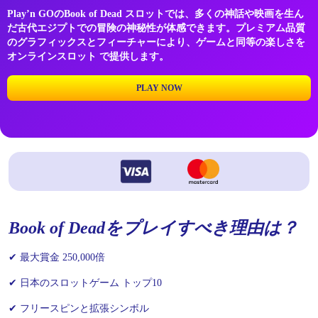
Play’n GOのBook of Dead スロットでは、多くの神話や映画を生ん
だ古代エジプトでの冒険の神秘性が体感できます。プレミアム品質
のグラフィックスとフィーチャーにより、ゲームと同等の楽しさを
オンラインスロット
で提供します。
PLAY NOW
Book of Deadをプレイすべき理由は？
✔ 最大賞金 250,000倍
✔ 日本のスロットゲーム トップ10
✔ フリースピンと拡張シンボル