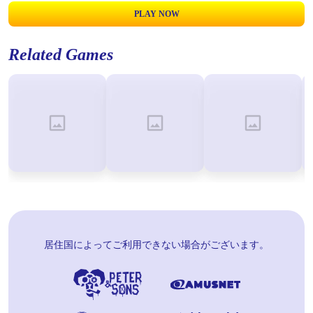
PLAY NOW
Related Games
居住国によってご利用できない場合がございます。