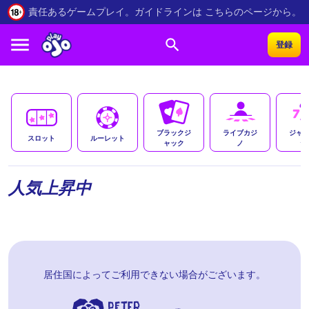
責任あるゲームプレイ。ガイドラインは
こちら
のページから。
登録
ブラックジ
ライブカジ
ジャ
スロット
ルーレット
ャック
ノ
ッ
人気上昇中
居住国によってご利用できない場合がございます。