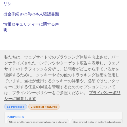
リシ
出金手続きの為の本人確認書類
情報セキュリティーに関する声
明
18歳未満でのギャンブルのご利用はお断りしています。
万が一、18歳未満の方の登録が確認された場合は、そのア
カウントは直ちに閉鎖されます。
商標 ™ 2025 PlayOJO. 無断転載禁止。