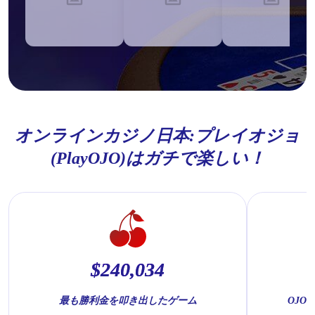
オンラインカジノ日本:プレイオジョ
(PlayOJO)はガチで楽しい！
$240,034
最も勝利金を叩き出したゲーム
OJ