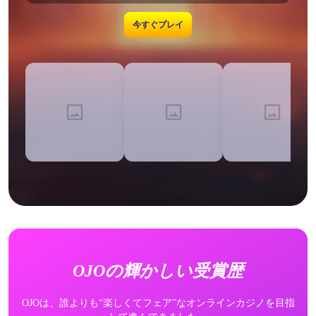
今すぐプレイ
OJOの輝かしい受賞歴
OJOは、誰よりも“楽しくてフェア”なオンラインカジノを目指